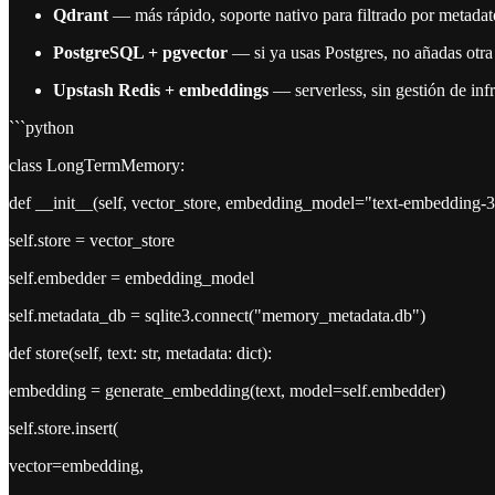
Qdrant
— más rápido, soporte nativo para filtrado por metadat
PostgreSQL + pgvector
— si ya usas Postgres, no añadas otra
Upstash Redis + embeddings
— serverless, sin gestión de inf
```python
class LongTermMemory:
def __init__(self, vector_store, embedding_model="text-embedding-3
self.store = vector_store
self.embedder = embedding_model
self.metadata_db = sqlite3.connect("memory_metadata.db")
def store(self, text: str, metadata: dict):
embedding = generate_embedding(text, model=self.embedder)
self.store.insert(
vector=embedding,