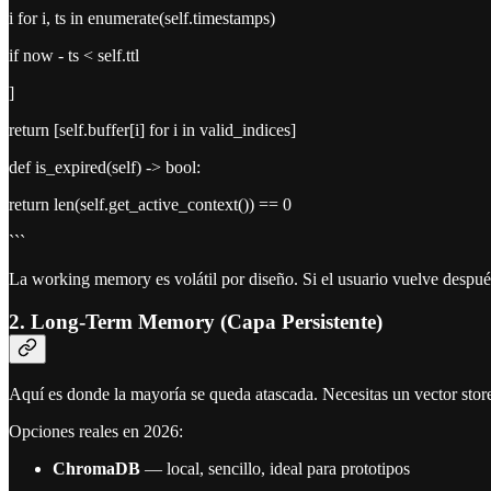
i for i, ts in enumerate(self.timestamps)
if now - ts < self.ttl
]
return [self.buffer[i] for i in valid_indices]
def is_expired(self) -> bool:
return len(self.get_active_context()) == 0
```
La working memory es volátil por diseño. Si el usuario vuelve después 
2. Long-Term Memory (Capa Persistente)
Aquí es donde la mayoría se queda atascada. Necesitas un vector stor
Opciones reales en 2026:
ChromaDB
— local, sencillo, ideal para prototipos