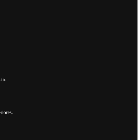
tir.
riores.