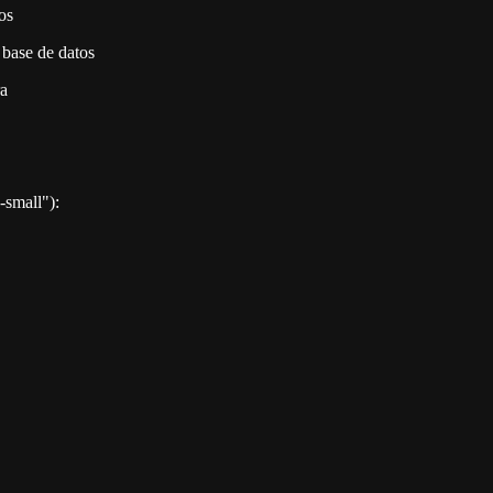
os
 base de datos
ra
-small"):