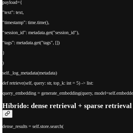
payload={
"text": text,
"timestamp": time.time(),
"session_id": metadata.get("session_id"),
"tags": metadata.get("tags", [])
}
)
self._log_metadata(metadata)
def retrieve(self, query: str, top_k: int = 5) -> list:
query_embedding = generate_embedding(query, model=self.embedde
Híbrido: dense retrieval + sparse retrieval
dense_results = self.store.search(