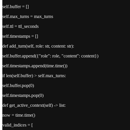
self.buffer = []
self.max_turns = max_turns
self.ttl = ttl_seconds
self.timestamps = []
def add_turn(self, role: str, content: str):
self.buffer.append({"role": role, "content": content})
self.timestamps.append(time.time())
if len(self.buffer) > self.max_turns:
self.buffer.pop(0)
self.timestamps.pop(0)
def get_active_context(self) -> list:
now = time.time()
valid_indices = [