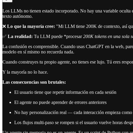
Los LLMs no tienen estado incorporado. No hay una variable oculta en
texto autónomo.
❌
Lo que la mayoría cree:
"Mi LLM tiene 200K de contexto, así que
✅
La realidad:
Tu LLM puede *procesar
200K tokens en una sola so
La confusión es comprensible. Cuando usas ChatGPT en la web, pare
modelo en sí mismo no recuerda nada.
Cuando construyes tu propio agente, no tienes ese lujo. Tú eres respon
Y la mayoría no lo hace.
Las consecuencias son brutales:
El usuario tiene que repetir información en cada sesión
El agente no puede aprender de errores anteriores
No hay personalización real — cada interacción empieza como 
Los flujos multi-paso se rompen si el usuario vuelve horas desp
Un agente sin memoria no es un agente. Es un script de Python con u