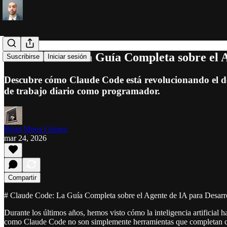
Claude Code: La Guía Completa sobre el A
Suscribirse
Iniciar sesión
Descubre cómo Claude Code está revolucionando el des
de trabajo diario como programador.
Brian Mena Gómez
mar 24, 2026
Compartir
# Claude Code: La Guía Completa sobre el Agente de IA para Desarr
Durante los últimos años, hemos visto cómo la inteligencia artificial
como Claude Code no son simplemente herramientas que completan cód