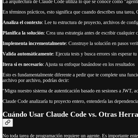
La arquitectura de Claude Code utiliza lo que se conoce como "agenti
En términos prácticos, esto significa que cuando describes una tarea,
Analiza el contexto
: Lee tu estructura de proyecto, archivos de confi
Planifica la solución
: Crea una estrategia antes de escribir cualquier 
Implementa incrementalmente
: Construye la solución en pasos veri
Valida automáticamente
: Ejecuta tests y busca errores sin esperar t
Itera si es necesario
: Ajusta su enfoque basándose en los resultados
Esto es fundamentalmente diferente a pedir que te complete una funció
archivo por archivo, podrías decir:
"Migra nuestro sistema de autenticación basado en sesiones a JWT, act
Claude Code analizaría tu proyecto entero, entendería las dependencias,
Cuándo Usar Claude Code vs. Otras Herr
No toda tarea de programación requiere un agente. Es importante ent