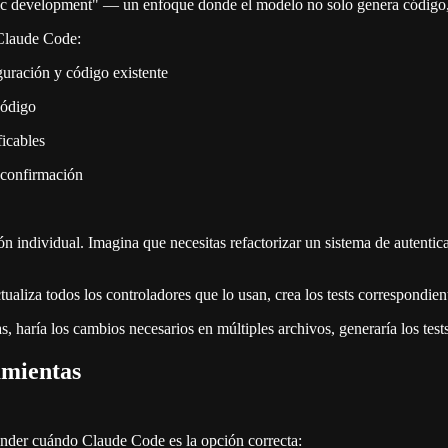
c development" — un enfoque donde el modelo no solo genera código, si
 Claude Code:
guración y código existente
código
ficables
u confirmación
n individual. Imagina que necesitas refactorizar un sistema de autentic
ualiza todos los controladores que lo usan, crea los tests correspondie
 haría los cambios necesarios en múltiples archivos, generaría los tests
amientas
ender cuándo Claude Code es la opción correcta: