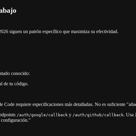
abajo
026 siguen un patrón específico que maximiza su efectividad.
estado conocido:
l de tu código.
 Code requiere especificaciones más detalladas. No es suficiente "añad
ndpoints
y
. Usa 
/auth/google/callback
/auth/github/callback
 configuración."