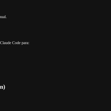
nual.
 Claude Code para:
n)