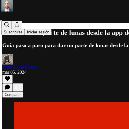
Cómo dar un parte de lunas desde la app
Suscribirse
Iniciar sesión
Guía paso a paso para dar un parte de lunas desde la
Brian Mena Gómez
mar 05, 2024
Compartir