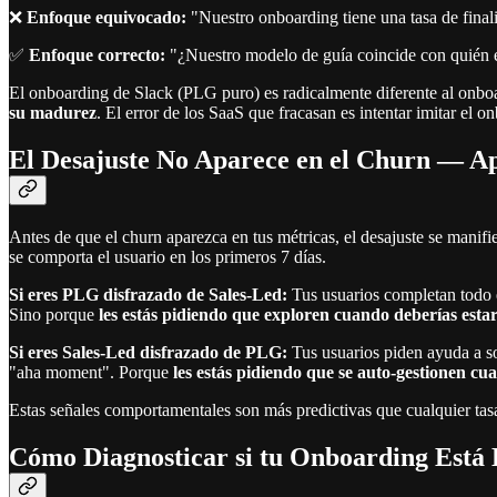
❌
Enfoque equivocado:
"Nuestro onboarding tiene una tasa de final
✅
Enfoque correcto:
"¿Nuestro modelo de guía coincide con quién es
El onboarding de Slack (PLG puro) es radicalmente diferente al onbo
su madurez
. El error de los SaaS que fracasan es intentar imitar el
El Desajuste No Aparece en el Churn — A
Antes de que el churn aparezca en tus métricas, el desajuste se mani
se comporta el usuario en los primeros 7 días.
Si eres PLG disfrazado de Sales-Led:
Tus usuarios completan todo e
Sino porque
les estás pidiendo que exploren cuando deberías esta
Si eres Sales-Led disfrazado de PLG:
Tus usuarios piden ayuda a so
"aha moment". Porque
les estás pidiendo que se auto-gestionen 
Estas señales comportamentales son más predictivas que cualquier tas
Cómo Diagnosticar si tu Onboarding Está 