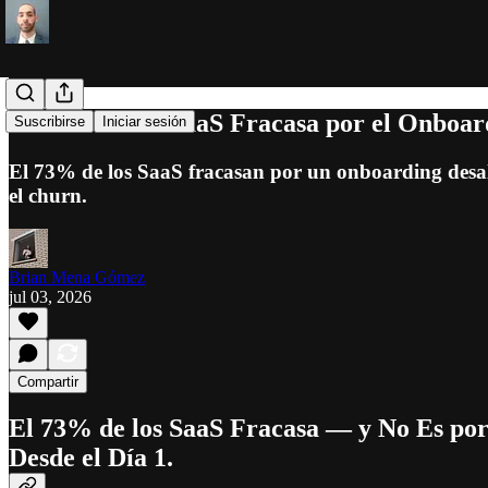
El 73% de los SaaS Fracasa por el Onboar
Suscribirse
Iniciar sesión
El 73% de los SaaS fracasan por un onboarding desali
el churn.
Brian Mena Gómez
jul 03, 2026
Compartir
El 73% de los SaaS Fracasa — y No Es po
Desde el Día 1.