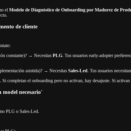
mo el
Modelo de Diagnóstico de Onboarding por Madurez de Prod
ecto.
mento de cliente
ntate:
ción constante)? → Necesitas
PLG
. Tus usuarios early-adopter prefiere
mplementación asistida)? → Necesitas
Sales-Led
. Tus usuarios necesita
. Si completan el onboarding pero no activan, hay desajuste. Si activan 
h model necesario'
omo PLG o Sales-Led.