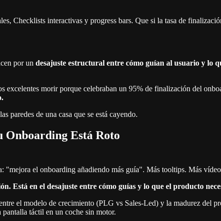
s, Checklists interactivas y progress bars. Que si la tasa de finalizac
acen por un
desajuste estructural entre cómo guían al usuario y lo q
s excelentes morir porque celebraban un 95% de finalización del onboa
o.
r las paredes de una casa que se está cayendo.
su Onboarding Está Roto
a: "mejora el onboarding añadiendo más guía". Más tooltips. Más vídeo
ión. Está en el desajuste entre cómo guías y lo que el producto neces
 entre el modelo de crecimiento (PLG vs Sales-Led) y la madurez del pro
pantalla táctil en un coche sin motor.