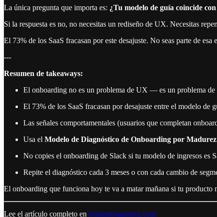
La única pregunta que importa es:
¿Tu modelo de guía coincide con 
Si la respuesta es no, no necesitas un rediseño de UX. Necesitas repe
El 73% de los SaaS fracasan por este desajuste. No seas parte de esa e
---
Resumen de takeaways:
El onboarding no es un problema de UX — es un problema de e
El 73% de los SaaS fracasan por desajuste entre el modelo de g
Las señales comportamentales (usuarios que completan onboardi
Usa el
Modelo de Diagnóstico de Onboarding por Madurez
No copies el onboarding de Slack si tu modelo de ingresos es S
Repite el diagnóstico cada 3 meses o con cada cambio de segme
El onboarding que funciona hoy te va a matar mañana si tu producto 
Lee el artículo completo en
brianmenagomez.com