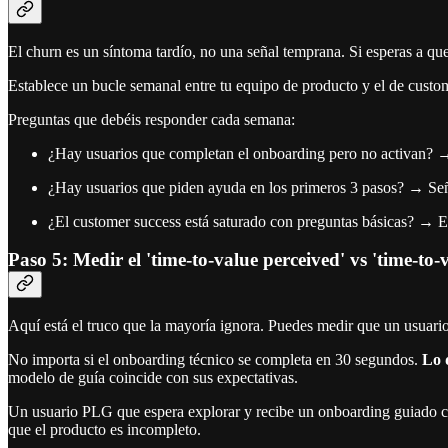
El churn es un síntoma tardío, no una señal temprana. Si esperas a qu
Establece un bucle semanal entre tu equipo de producto y el de custom
Preguntas que debéis responder cada semana:
¿Hay usuarios que completan el onboarding pero no activan? 
¿Hay usuarios que piden ayuda en los primeros 3 pasos? → Se
¿El customer success está saturado con preguntas básicas? → E
Paso 5: Medir el 'time-to-value perceived' vs 'time-to-v
Aquí está el truco que la mayoría ignora. Puedes medir que un usuari
No importa si el onboarding técnico se completa en 30 segundos.
Lo 
modelo de guía coincide con sus expectativas.
Un usuario PLG que espera explorar y recibe un onboarding guiado con 
que el producto es incompleto.