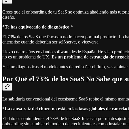
Crees que el onboarding de tu SaaS se optimiza añadiendo más tutoriale
diseño.
*Te has equivocado de diagnóstico.
*
El 73% de los SaaS que fracasan no lo hacen por mal producto. Lo h
enterprise cuando deberían ser self-serve, o viceversa.
Llevo cuatro años enviando software desde España. He visto producto
no es un problema de UX.
Es un problema de estrategia de negoci
Y si no diagnosticas el modelo antes de rediseñar el flujo, vas a pinta
Por Qué el 73% de los SaaS No Sabe que 
La sabiduría convencional del ecosistema SaaS repite el mismo mantr
*La causa raíz del churn no está en las tasas globales de cancelac
El dato es contundente: el 73% de los SaaS fracasan por un desajuste
onboarding sin cambiar el modelo de crecimiento es como instalar una 