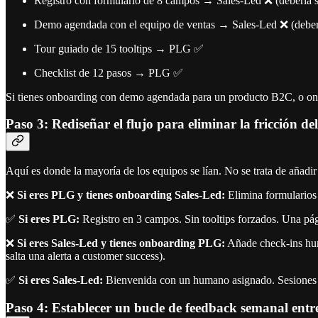
Registro con formulario de 8 campos → Sales-Led ❌ (debería 
Demo agendada con el equipo de ventas → Sales-Led ❌ (deber
Tour guiado de 15 tooltips → PLG ✅
Checklist de 12 pasos → PLG ✅
Si tienes onboarding con demo agendada para un producto B2C, o onb
Paso 3: Rediseñar el flujo para eliminar la fricción de
Aquí es donde la mayoría de los equipos se lían. No se trata de añadir
❌
Si eres PLG y tienes onboarding Sales-Led:
Elimina formularios 
✅
Si eres PLG:
Registro en 3 campos. Sin tooltips forzados. Una pá
❌
Si eres Sales-Led y tienes onboarding PLG:
Añade check-ins huma
salta una alerta a customer success).
✅
Si eres Sales-Led:
Bienvenida con un humano asignado. Sesiones d
Paso 4: Establecer un bucle de feedback semanal entr