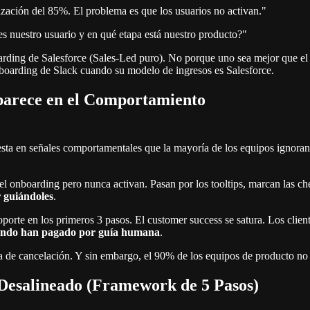
ización del 85%. El problema es que los usuarios no activan."
 nuestro usuario y en qué etapa está nuestro producto?"
arding de Salesforce (Sales-Led puro). No porque uno sea mejor que el
 onboarding de Slack cuando su modelo de ingresos es Salesforce.
parece en el Comportamiento
fiesta en señales comportamentales que la mayoría de los equipos ignora
l onboarding pero nunca activan. Pasan por los tooltips, marcan las c
r guiándoles
.
porte en los primeros 3 pasos. El customer success se satura. Los clien
cuando han pagado por guía humana
.
a de cancelación. Y sin embargo, el 90% de los equipos de producto no 
Desalineado (Framework de 5 Pasos)