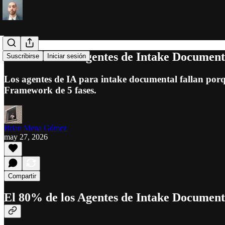
El 80% de los Agentes de Intake Documen
Suscribirse
Iniciar sesión
Los agentes de IA para intake documental fallan porqu
Framework de 5 fases.
Brian Mena Gómez
may 27, 2026
Compartir
El 80% de los Agentes de Intake Documen