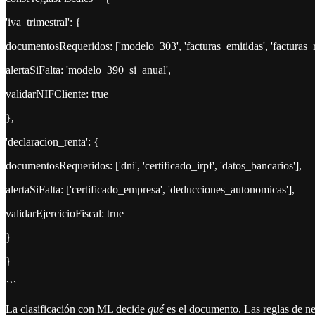
'iva_trimestral': {
documentosRequeridos: ['modelo_303', 'facturas_emitidas', 'facturas_r
alertaSiFalta: 'modelo_390_si_anual',
validarNIFCliente: true
},
'declaracion_renta': {
documentosRequeridos: ['dni', 'certificado_irpf', 'datos_bancarios'],
alertaSiFalta: ['certificado_empresa', 'deducciones_autonomicas'],
validarEjercicioFiscal: true
}
}
```
La clasificación con ML decide
qué
es el documento. Las reglas de n