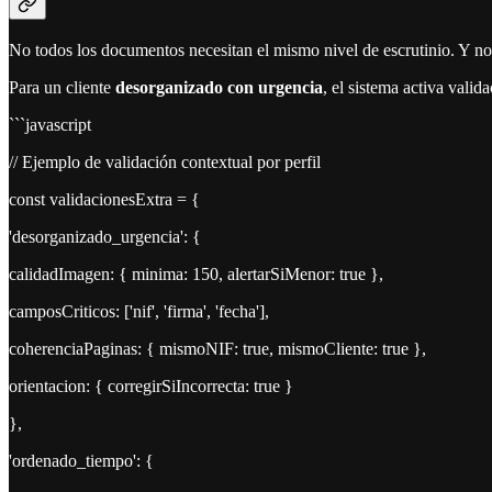
No todos los documentos necesitan el mismo nivel de escrutinio. Y no
Para un cliente
desorganizado con urgencia
, el sistema activa valida
```javascript
// Ejemplo de validación contextual por perfil
const validacionesExtra = {
'desorganizado_urgencia': {
calidadImagen: { minima: 150, alertarSiMenor: true },
camposCriticos: ['nif', 'firma', 'fecha'],
coherenciaPaginas: { mismoNIF: true, mismoCliente: true },
orientacion: { corregirSiIncorrecta: true }
},
'ordenado_tiempo': {