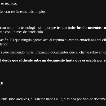
es técnico.
 Generar resúmenes más limpios.
asan no por la tecnología, sino porque
tratan todos los documentos com
trae con un mes de antelación.
icación. Es que ningún agente actual captura el
estado emocional del cl
erior.
sigue perdiendo horas limpiando documentos que el cliente subió en ori
al desde que el cliente sube un documento hasta que es usable por e
to
liente sube archivos, el sistema hace OCR, clasifica por tipo de docum