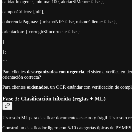
calidadImagen: { minima: 100, alertarSiMenor: false },
camposCriticos: ['nif'],
coherenciaPaginas: { mismoNIF: false, mismoCliente: false },
orientacion: { corregirSiIncorrecta: false }
}
};
```
Para clientes
desorganizados con urgencia
, el sistema verifica en 
orientación correcta?
Para clientes
ordenados
, un OCR estándar con verificación de comple
Fase 3: Clasificación híbrida (reglas + ML)
Usar solo ML para clasificar documentos es caro y frágil. Usar solo r
Construí un clasificador ligero con 5-10 categorías típicas de PYMES