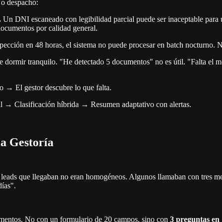
a o despacho:
.
Un DNI escaneado con legibilidad parcial puede ser inaceptable para un
 documentos por calidad general.
spección en 48 horas, el sistema no puede procesar en batch nocturno. Ne
e dormir tranquilo. "He detectado 5 documentos" no es útil. "Falta el 
 El gestor descubre lo que falta.
al → Clasificación híbrida → Resumen adaptativo con alertas.
a Gestoría
s leads que llegaban no eran homogéneos. Algunos llamaban con tres mes
ías".
ocumentos. No con un formulario de 20 campos, sino con
3 preguntas en