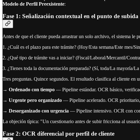
Modelo de Perfil Preexistente
:
Fase 1: Señalización contextual en el punto de subida
Antes de que el cliente pueda arrastrar un solo archivo, el sistema le 
1. ¿Cuál es el plazo para este trámite? (Hoy/Esta semana/Este mes/Sin
2. ¿Qué tipo de trámite vas a iniciar? (Fiscal/Laboral/Mercantil/Contr
3. ¿Tienes toda la documentación preparada? (Sí, toda/La mayoría/La
Tres preguntas. Quince segundos. El resultado clasifica al cliente en un
→
Ordenado con tiempo
— Pipeline estándar. OCR básico, verificac
→
Urgente pero organizado
— Pipeline acelerado. OCR prioritario,
→
Desorganizado con urgencia
— Pipeline intensivo. OCR con corre
La objeción típica: "Un cuestionario antes de subir fricciona al usuario
Fase 2: OCR diferencial por perfil de cliente