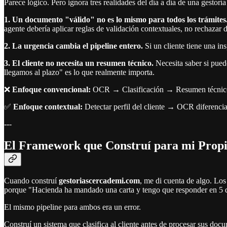
Parece lógico. Pero ignora tres realidades del día a día de una gestorí
1. Un documento "válido" no es lo mismo para todos los trámites
agente debería aplicar reglas de validación contextuales, no rechazar
2. La urgencia cambia el pipeline entero.
Si un cliente tiene una in
3. El cliente no necesita un resumen técnico.
Necesita saber si pued
llegamos al plazo" es lo que realmente importa.
❌
Enfoque convencional:
OCR → Clasificación → Resumen técnico →
✅
Enfoque contextual:
Detectar perfil del cliente → OCR diferenci
---
El Framework que Construí para mi Propi
Cuando construí
gestoriascercademi.com
, me di cuenta de algo. Lo
porque "Hacienda ha mandado una carta y tengo que responder en 5 d
El mismo pipeline para ambos era un error.
Construí un sistema que clasifica al cliente antes de procesar sus d