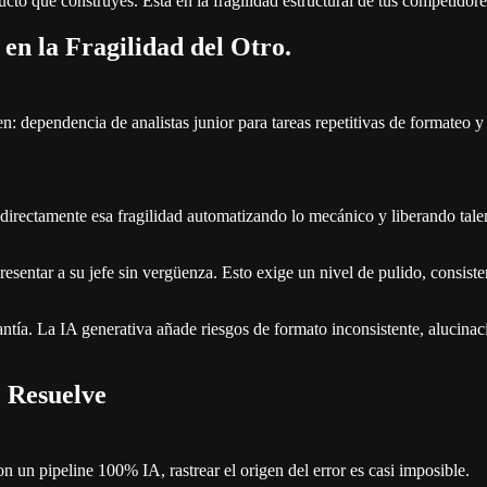
to que construyes. Está en la fragilidad estructural de tus competidore
 en la Fragilidad del Otro.
ven: dependencia de analistas junior para tareas repetitivas de formate
rectamente esa fragilidad automatizando lo mecánico y liberando talent
esentar a su jefe sin vergüenza. Esto exige un nivel de pulido, consist
rantía. La IA generativa añade riesgos de formato inconsistente, alucin
e Resuelve
n un pipeline 100% IA, rastrear el origen del error es casi imposible.