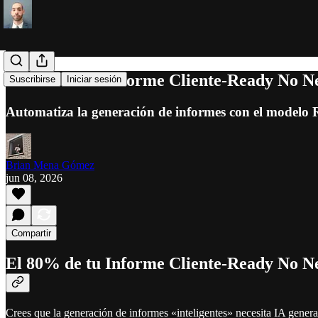
El 80% de tu Informe Cliente-Ready No Nec
Suscribirse
Iniciar sesión
Automatiza la generación de informes con el modelo Ra
Brian Mena Gómez
jun 08, 2026
Compartir
El 80% de tu Informe Cliente-Ready No Nec
Crees que la generación de informes «inteligentes» necesita IA generat