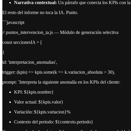
Narrativa contextual:
Un párrafo que conecta los KPIs con la 
El resto del informe no toca la IA. Punto.
```javascript
// puntos_intervencion_ia.js — Módulo de generación selectiva
const seccionesIA = [
{
id: 'interpretacion_anomalias',
trigger: (kpis) => kpis.some(k => k.variacion_absoluta > 30),
prompt: `Interpreta la siguiente anomalía en los KPIs del cliente:
KPI: ${kpis.nombre}
Valor actual: ${kpis.valor}
Variación: ${kpis.variacion}%
Contexto del periodo: ${contexto.periodo}