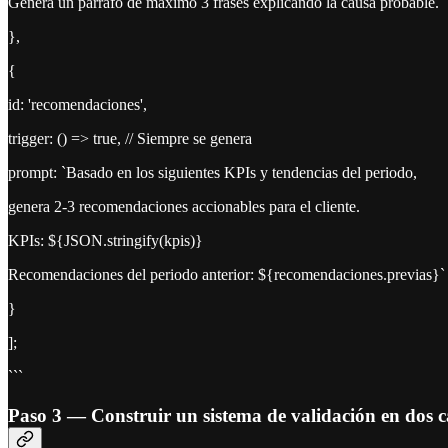
Genera un párrafo de máximo 3 frases explicando la causa probable.`
},
{
id: 'recomendaciones',
trigger: () => true, // Siempre se genera
prompt: `Basado en los siguientes KPIs y tendencias del periodo,
genera 2-3 recomendaciones accionables para el cliente.
KPIs: ${JSON.stringify(kpis)}
Recomendaciones del periodo anterior: ${recomendaciones.previas}`
}
];
```
Paso 3 — Construir un sistema de validación en dos 