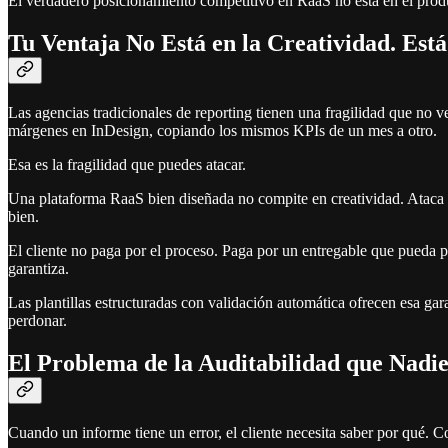
El verdadero posicionamiento competitivo en RaaS no está en el produc
Tu Ventaja No Está en la Creatividad. Está
Las agencias tradicionales de reporting tienen una fragilidad que no 
márgenes en InDesign, copiando los mismos KPIs de un mes a otro.
Esa es la fragilidad que puedes atacar.
Una plataforma RaaS bien diseñada no compite en creatividad. Ataca di
bien.
El cliente no paga por el proceso. Paga por un entregable que pueda pr
garantiza.
Las plantillas estructuradas con validación automática ofrecen esa ga
perdonar.
El Problema de la Auditabilidad que Nadi
Cuando un informe tiene un error, el cliente necesita saber por qué. Co