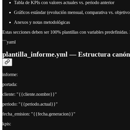
Tabla de KPIs con valores actuales vs. periodo anterior
Gráficos estándar (evolución mensual, comparativa vs. objetivo
Anexos y notas metodológicas
Estas secciones deben ser 100% plantillas con variables predefinidas
```yaml
plantilla_informe.yml — Estructura canón
informe:
portada:
cliente: "{{cliente.nombre}}"
periodo: "{{periodo.actual}}"
fecha_emision: "{{fecha.generacion}}"
kpis: