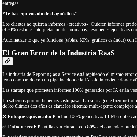
entregas.
*Te has equivocado de diagnóstico.
*
Los clientes no quieren informes «creativos». Quieren informes predeci
el 20% restante: interpretación de anomalías, resúmenes ejecutivos c
Automatizar lo que ya funciona (tablas, KPIs, gráficos estándar) con IA
El Gran Error de la Industria RaaS
La industria de Reporting as a Service está repitiendo el mismo error
lento comparado con un pipeline donde la IA solo interviene donde añ
Las startups que prometen informes 100% generados por IA están ven
Lo sabemos porque lo hemos visto pasar. Un solo agente bien instrumen
de los últimos dos años es clara: los sistemas multi-agente complejos
❌
Enfoque equivocado:
Pipeline 100% generativo. LLM escribe cada 
✅
Enfoque real:
Plantilla estructurada con 80% del contenido predefin