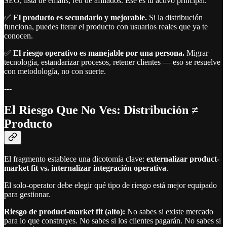
SEO, lista de emails, red de afiliados. Ese es tu activo principal.
✅
El producto es secundario y mejorable.
Si la distribución
funciona, puedes iterar el producto con usuarios reales que ya te
conocen.
✅
El riesgo operativo es manejable por una persona.
Migrar
tecnología, estandarizar procesos, retener clientes — eso se resuelve
con metodología, no con suerte.
---
El Riesgo Que No Ves: Distribución ≠
Producto
El fragmento establece una dicotomía clave:
externalizar product-
market fit vs. internalizar integración operativa
.
El solo-operator debe elegir qué tipo de riesgo está mejor equipado
para gestionar.
Riesgo de product-market fit (alto):
No sabes si existe mercado
para lo que construyes. No sabes si los clientes pagarán. No sabes si