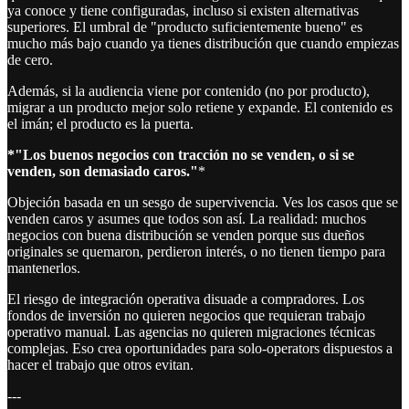
ya conoce y tiene configuradas, incluso si existen alternativas
superiores. El umbral de "producto suficientemente bueno" es
mucho más bajo cuando ya tienes distribución que cuando empiezas
de cero.
Además, si la audiencia viene por contenido (no por producto),
migrar a un producto mejor solo retiene y expande. El contenido es
el imán; el producto es la puerta.
*"Los buenos negocios con tracción no se venden, o si se
venden, son demasiado caros."
*
Objeción basada en un sesgo de supervivencia. Ves los casos que se
venden caros y asumes que todos son así. La realidad: muchos
negocios con buena distribución se venden porque sus dueños
originales se quemaron, perdieron interés, o no tienen tiempo para
mantenerlos.
El riesgo de integración operativa disuade a compradores. Los
fondos de inversión no quieren negocios que requieran trabajo
operativo manual. Las agencias no quieren migraciones técnicas
complejas. Eso crea oportunidades para solo-operators dispuestos a
hacer el trabajo que otros evitan.
---