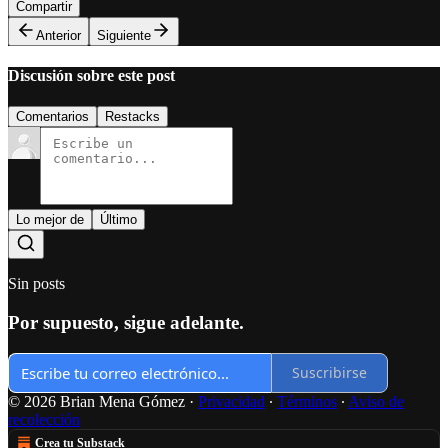
Compartir
Anterior
Siguiente
Discusión sobre este post
Comentarios
Restacks
Lo mejor de
Último
Sin posts
Por supuesto, sigue adelante.
Suscribirse
© 2026 Brian Mena Gómez
·
Privacidad
∙
Términos
∙
Aviso de
recolección
Crea tu Substack