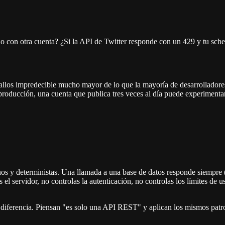
nzado con otra cuenta? ¿Si la API de Twitter responde con un 429 y tu sc
fallos impredecible mucho mayor de lo que la mayoría de desarrollador
oducción, una cuenta que publica tres veces al día puede experimentar
os y deterministas. Una llamada a una base de datos responde siempre
s el servidor, no controlas la autenticación, no controlas los límites de
ta diferencia. Piensan "es solo una API REST" y aplican los mismos pat