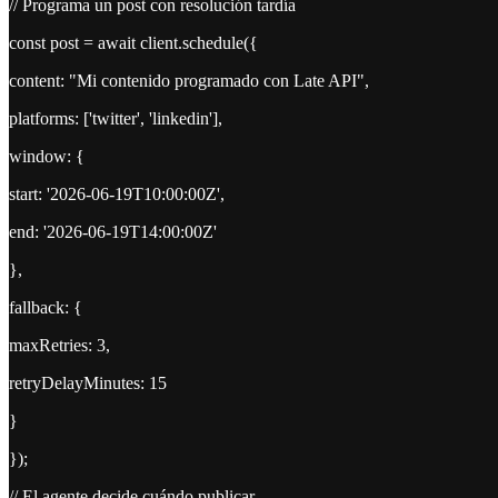
// Programa un post con resolución tardía
const post = await client.schedule({
content: "Mi contenido programado con Late API",
platforms: ['twitter', 'linkedin'],
window: {
start: '2026-06-19T10:00:00Z',
end: '2026-06-19T14:00:00Z'
},
fallback: {
maxRetries: 3,
retryDelayMinutes: 15
}
});
// El agente decide cuándo publicar