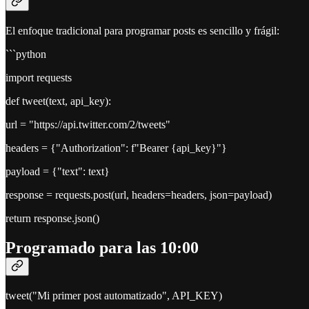
El enfoque tradicional para programar posts es sencillo y frágil:
```python
import requests
def tweet(text, api_key):
url = "https://api.twitter.com/2/tweets"
headers = {"Authorization": f"Bearer {api_key}"}
payload = {"text": text}
response = requests.post(url, headers=headers, json=payload)
return response.json()
Programado para las 10:00
tweet("Mi primer post automatizado", API_KEY)