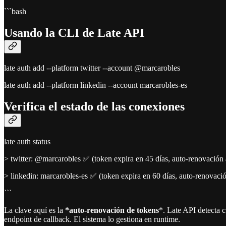
```bash
Usando la CLI de Late API
late auth add --platform twitter --account @marcarobles
late auth add --platform linkedin --account marcarobles-es
Verifica el estado de las conexiones
late auth status
> twitter: @marcarobles ✅ (token expira en 45 días, auto-renovación 
> linkedin: marcarobles-es ✅ (token expira en 60 días, auto-renovació
```
La clave aquí es la
*auto-renovación de tokens
*. Late API detecta 
endpoint de callback. El sistema lo gestiona en runtime.