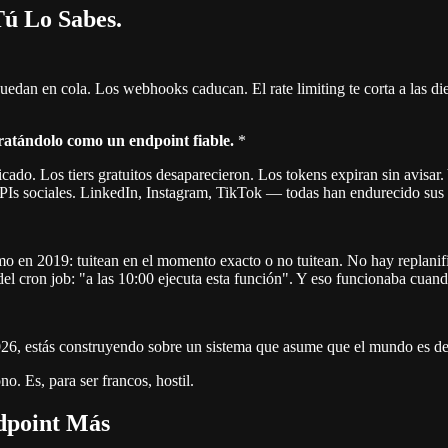
Tú Lo Sabes.
edan en cola. Los webhooks caducan. El rate limiting te corta a las di
ratándolo como un endpoint fiable.
*
ado. Los tiers gratuitos desaparecieron. Los tokens expiran sin avisar. 
 APIs sociales. LinkedIn, Instagram, TikTok — todas han endurecido sus
o en 2019: tuitean en el momento exacto o no tuitean. No hay replanif
el cron job: "a las 10:00 ejecuta esta función". Y eso funcionaba cuan
2026, estás construyendo sobre un sistema que asume que el mundo es de
o. Es, para ser francos, hostil.
dpoint Más