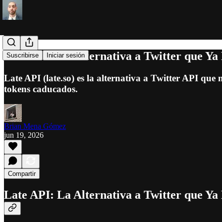
Late API: La Alternativa a Twitter que Ya
Suscribirse
Iniciar sesión
Late API (late.so) es la alternativa a Twitter API que
tokens caducados.
Brian Mena Gómez
jun 19, 2026
Compartir
Late API: La Alternativa a Twitter que Ya