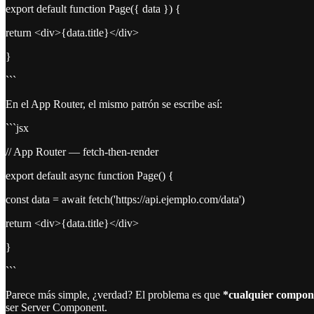
export default function Page({ data }) {
return <div>{data.title}</div>
}
```
En el App Router, el mismo patrón se escribe así:
```jsx
// App Router — fetch-then-render
export default async function Page() {
const data = await fetch('https://api.ejemplo.com/data')
return <div>{data.title}</div>
}
```
Parece más simple, ¿verdad? El problema es que
*cualquier componen
ser Server Component.