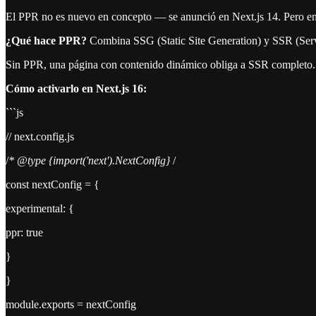
El PPR no es nuevo en concepto — se anunció en Next.js 14. Pero e
¿Qué hace PPR?
Combina SSG (Static Site Generation) y SSR (Serve
Sin PPR, una página con contenido dinámico obliga a SSR completo. Con
Cómo activarlo en Next.js 16:
```js
// next.config.js
/
* @type {import('next').NextConfig}
/
const nextConfig = {
experimental: {
ppr: true
}
}
module.exports = nextConfig