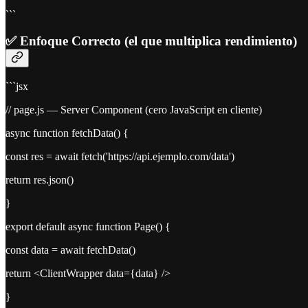
```
✅ Enfoque Correcto (el que multiplica rendimiento)
```jsx
// page.js — Server Component (cero JavaScript en cliente)
async function fetchData() {
const res = await fetch('https://api.ejemplo.com/data')
return res.json()
}
export default async function Page() {
const data = await fetchData()
return <ClientWrapper data={data} />
}