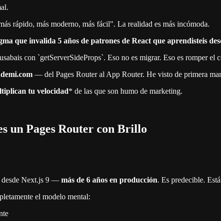
al.
más rápido, más moderno, más fácil". La realidad es más incómoda.
ma que invalida 5 años de patrones de React que aprendisteis desd
usabais con `getServerSideProps`. Eso no es migrar. Eso es romper el c
cademi.com
— del Pages Router al App Router. He visto de primera man
tiplican tu velocidad
* de las que son humo de marketing.
s un Pages Router con Brillo
le desde Next.js 9 —
más de 6 años en producción
. Es predecible. Est
letamente el modelo mental:
nte