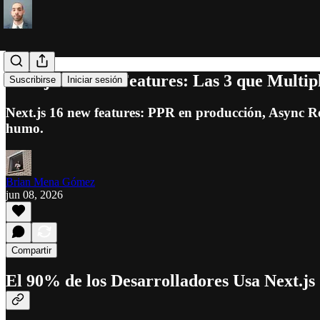
Next.js 16 New Features: Las 3 que Multi
Suscribirse
Iniciar sesión
Next.js 16 new features: PPR en producción, Async Re
humo.
Brian Mena Gómez
jun 08, 2026
Compartir
El 90% de los Desarrolladores Usa Next.js