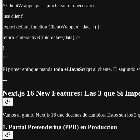
// ClientWrapper.js — pincha solo lo necesario
'use client'
export default function ClientWrapper({ data }) {
return <InteractiveChild data={data} />
}
```
El primer enfoque manda
todo el JavaScript
al cliente. El segundo 
---
Next.js 16 New Features: Las 3 que Sí Imp
Vamos al grano. Next.js 16 trae decenas de cambios. Estos son los 3 q
1. Partial Prerendering (PPR) en Producción