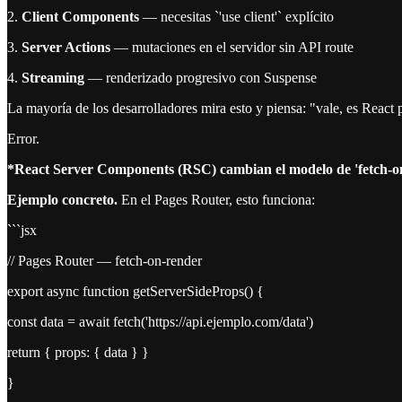
2.
Client Components
— necesitas `'use client'` explícito
3.
Server Actions
— mutaciones en el servidor sin API route
4.
Streaming
— renderizado progresivo con Suspense
La mayoría de los desarrolladores mira esto y piensa: "vale, es React p
Error.
*React Server Components (RSC) cambian el modelo de 'fetch-on-
Ejemplo concreto.
En el Pages Router, esto funciona:
```jsx
// Pages Router — fetch-on-render
export async function getServerSideProps() {
const data = await fetch('https://api.ejemplo.com/data')
return { props: { data } }
}