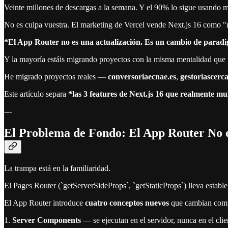
Veinte millones de descargas a la semana. Y el 90% lo sigue usando m
No es culpa vuestra. El marketing de Vercel vende Next.js 16 como "
*El App Router no es una actualización. Es un cambio de paradig
Y la mayoría estáis migrando proyectos con la misma mentalidad que 
He migrado proyectos reales —
conversoriaecnae.es
,
gestoriascer
Este artículo separa
*las 3 features de Next.js 16 que realmente mul
---
El Problema de Fondo: El App Router No e
La trampa está en la familiaridad.
El Pages Router (`getServerSideProps`, `getStaticProps`) lleva estab
El App Router introduce
cuatro conceptos nuevos
que cambian comp
1.
Server Components
— se ejecutan en el servidor, nunca en el clie