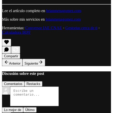
Lee el artículo completo en
brianmenagomez.com
Más sobre mis servicios en
brianmenagomez.com
Herramientas:
Conversor IAE CNAE
·
Gestorias cerca de ti
·
Calculadora IRPF
Compartir
Anterior
Siguiente
Discusión sobre este post
Comentarios
Restacks
Lo mejor de
Último