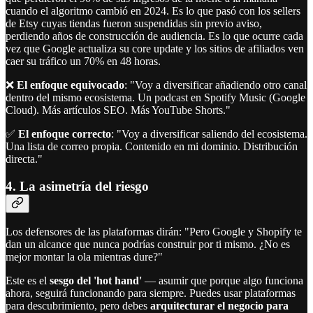
cuando el algoritmo cambió en 2024. Es lo que pasó con los sellers
de Etsy cuyas tiendas fueron suspendidas sin previo aviso,
perdiendo años de construcción de audiencia. Es lo que ocurre cada
vez que Google actualiza su core update y los sitios de afiliados ven
caer su tráfico un 70% en 48 horas.
❌
El enfoque equivocado
: "Voy a diversificar añadiendo otro canal
dentro del mismo ecosistema. Un podcast en Spotify Music (Google
Cloud). Más artículos SEO. Más YouTube Shorts."
✅
El enfoque correcto
: "Voy a diversificar saliendo del ecosistema.
Una lista de correo propia. Contenido en mi dominio. Distribución
directa."
4. La asimetría del riesgo
Los defensores de las plataformas dirán: "Pero Google y Shopify te
dan un alcance que nunca podrías construir por ti mismo. ¿No es
mejor montar la ola mientras dure?"
Este es el
sesgo del 'hot hand'
— asumir que porque algo funciona
ahora, seguirá funcionando para siempre. Puedes usar plataformas
para descubrimiento, pero debes
arquitecturar el negocio para